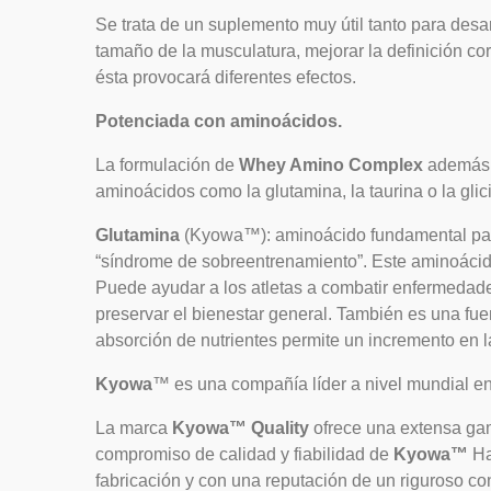
Se trata de un suplemento muy útil tanto para desa
tamaño de la musculatura, mejorar la definición cor
ésta provocará diferentes efectos.
Potenciada con aminoácidos.
La formulación de
Whey Amino Complex
además d
aminoácidos como la glutamina, la taurina o la gl
Glutamina
(Kyowa™): aminoácido fundamental para 
“síndrome de sobreentrenamiento”.
Este aminoácido
Puede ayudar a los atletas a combatir enfermedades
preservar el bienestar general. También es una fue
absorción de nutrientes permite un incremento en l
Kyowa
™
es
una compañía
líder
a nivel
mundial e
La marca
Kyowa™ Quality
ofrece una extensa gam
compromiso de calidad y fiabilidad de
Kyowa™
Ha
fabricación y con una reputación de un riguroso co