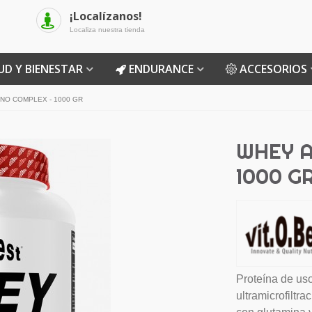
¡Localízanos!
Localiza nuestra tienda
UD Y BIENESTAR
ENDURANCE
ACCESORIOS
NO COMPLEX - 1000 GR
WHEY 
1000 G
Proteína de us
ultramicrofiltr