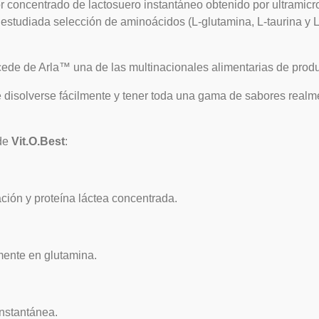
 concentrado de lactosuero instantáneo obtenido por ultramicro
estudiada selección de aminoácidos (L-glutamina, L-taurina y L-g
cede de Arla™ una de las multinacionales alimentarias de produ
de disolverse fácilmente y tener toda una gama de sabores real
de
Vit.O.Best
:
ación y proteína láctea concentrada.
mente en glutamina.
instantánea.