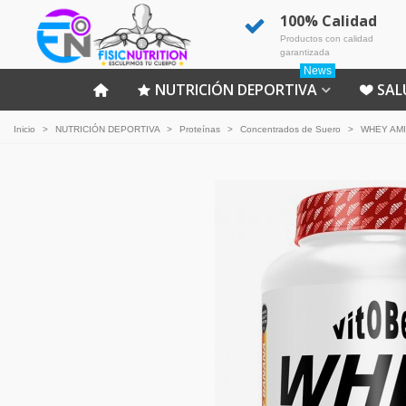
100% Calidad
Productos con calidad
garantizada
News
NUTRICIÓN DEPORTIVA
SAL
Inicio
>
NUTRICIÓN DEPORTIVA
>
Proteínas
>
Concentrados de Suero
>
WHEY AMI