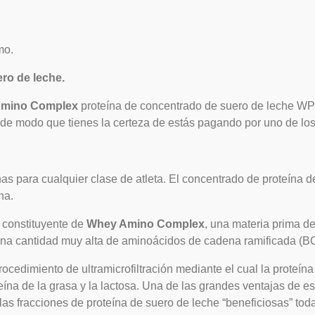
mo.
ro de leche.
mino Complex
proteína de concentrado de suero de leche W
 de modo que tienes la certeza de estás pagando por uno de l
nas para cualquier clase de atleta. El concentrado de proteína 
ína.
l constituyente de
Whey Amino Complex
, una materia prima d
n una cantidad muy alta de aminoácidos de cadena ramificada (B
ocedimiento de ultramicrofiltración mediante el cual la proteína
eína de la grasa y la lactosa. Una de las grandes ventajas de e
 las fracciones de proteína de suero de leche “beneficiosas” to