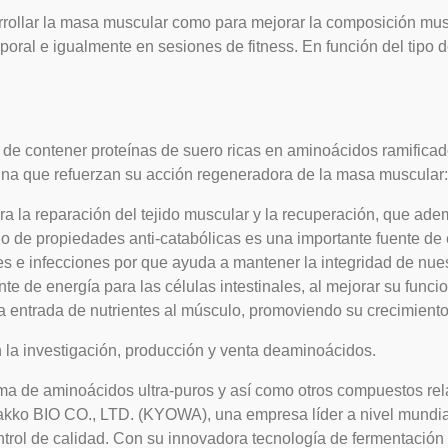
rrollar la masa muscular como para mejorar la composición musc
poral e igualmente en sesiones de fitness. En función del tipo 
e contener proteínas de suero ricas en aminoácidos ramificado
icina que refuerzan su acción regeneradora de la masa muscular:
la reparación del tejido muscular y la recuperación, que ade
 de propiedades anti-catabólicas es una importante fuente de 
 e infecciones por que ayuda a mantener la integridad de nuestro
nte de energía para las células intestinales, al mejorar su fun
a entrada de nutrientes al músculo, promoviendo su crecimiento
n
la investigación, producción
y venta de
aminoácidos
.
a de aminoácidos ultra-puros y así como otros compuestos rela
kko BIO CO., LTD. (KYOWA), una empresa líder a nivel mundial
ntrol de calidad. Con su innovadora tecnología de fermentación 