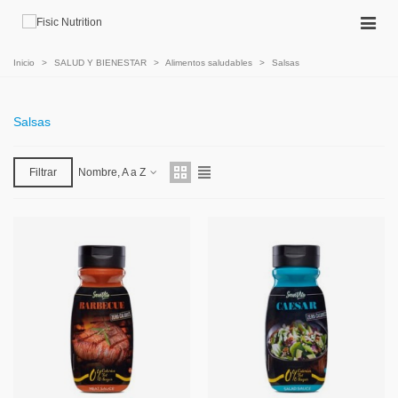
Inicio
>
SALUD Y BIENESTAR
>
Alimentos saludables
>
Salsas
Salsas
Filtrar
Nombre, A a Z