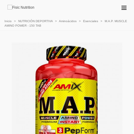
Inicio
>
NUTRICIÓN DEPORTIVA
>
Aminoácidos
>
Esenciales
>
M.A.P. MUSCLE
AMINO POWER - 150 TAB