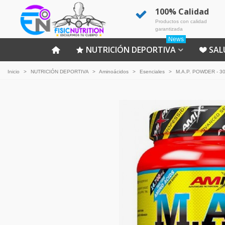
100% Calidad
Productos con calidad
garantizada
News
NUTRICIÓN DEPORTIVA
SAL
Inicio
>
NUTRICIÓN DEPORTIVA
>
Aminoácidos
>
Esenciales
>
M.A.P. POWDER - 3