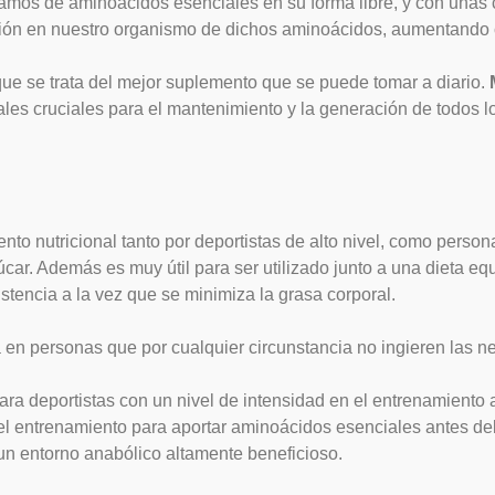
amos de aminoácidos esenciales en su forma libre, y con unas 
ción en nuestro organismo de dichos aminoácidos, aumentando co
ue se trata del mejor suplemento que se puede tomar a diario.
s cruciales para el mantenimiento y la generación de todos lo
to nutricional tanto por deportistas de alto nivel, como perso
úcar. Además es muy útil para ser utilizado junto a una dieta eq
stencia a la vez que se minimiza la grasa corporal.
en personas que por cualquier circunstancia no ingieren las n
ara deportistas con un nivel de intensidad en el entrenamiento 
l entrenamiento para aportar aminoácidos esenciales antes del
 un entorno anabólico altamente beneficioso.