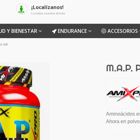
¡Localízanos!
Localiza nuestra tienda
UD Y BIENESTAR
ENDURANCE
ACCESORIOS
00 GR
M.A.P.
Aminoácidos ese
Ahora en polvo