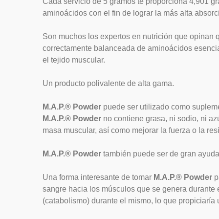
Cada servicio de 5 gramos te proporciona 4,901 gr
aminoácidos con el fin de lograr la más alta absor
Son muchos los expertos en nutrición que opinan q
correctamente balanceada de aminoácidos esenciale
el tejido muscular.
Un producto polivalente de alta gama.
M.A.P.® Powder
puede ser utilizado como suplemen
M.A.P.® Powder
no contiene grasa, ni sodio, ni az
masa muscular, así como mejorar la fuerza o la resi
M.A.P.® Powder
también puede ser de gran ayuda 
Una forma interesante de tomar
M.A.P.® Powder
p
sangre hacia los músculos que se genera durante e
(catabolismo) durante el mismo, lo que propiciaría