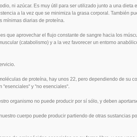
dio, ni azúcar. Es muy útil para ser utilizado junto a una dieta
sistencia a la vez que se minimiza la grasa corporal. También 
s mínimas diarias de proteína.
nes que aprovechar el flujo constante de sangre hacia los músc
uscular (catabolismo) y a la vez favorecer un entorno anabólic
rvicio.
moléculas de proteína, hay unos 22, pero dependiendo de su c
n “esenciales“ y “no esenciales“.
tro organismo no puede producir por sí sólo, y deben aportars
uestro cuerpo puede producir partiendo de otras sustancias po