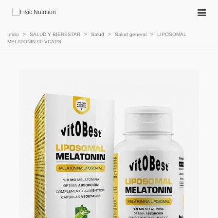
Inicio
>
SALUD Y BIENESTAR
>
Salud
>
Salud general
>
LIPOSOMAL
MELATONIN 90 VCAPS.