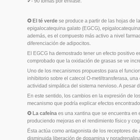
✔
- 90 tomas por envase.
✪
El té verde
se produce a partir de las hojas de l
epigalocatequina galato (EGCG), epigalocatequina
además, es el compuesto más activo a nivel farmacol
diferenciación de adipocitos.
El EGCG ha demostrado tener un efecto positivo en 
comprobado que la oxidación de grasas se ve incre
Uno de los mecanismos propuestos para el funcionam
inhibitorio sobre el catecol O-metiltransferasa, u
actividad simpática del sistema nervioso. A pesar 
En este sentido, los cambios en la expresión de l
mecanismo que podría explicar efectos encontrados
✪
La cafeína
es una xantina que se encuentra en e
produciendo mejoras en el rendimiento físico y cog
Ésta actúa como antagonista de los receptores de a
disminuida liberación de dopamina y noradrenalina