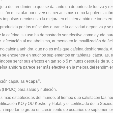
jora del rendimiento que se da tanto en deportes de fuerza y res
cción muscular por diversos mecanismos como la potenciación de
s impulsos nerviosos o la mejora en el intercambio de iones en
roducida por los músculos durante la actividad deportiva y se mi
 la cafeína, su uso ha demostrado ser efectiva como ayuda para
o, afectación al metabolismo, aumento en la movilización de áci
o cafeína anhidra, que no es más que cafeína deshidratada. A d
dra se encuentra en muchos suplementos en tabletas, cápsulas, e
éndose sentir sus efectos en tan solo 5 minutos después de su 
ína anhidra parece ser más efectiva en la mejora del rendimien
®
ación cápsulas
Vcaps
.
 (HPMC) para salud y nutrición.
s más establecidas del mundo, al tiempo que satisfacen las n
ificación KO y OU Kosher y Halal, y el certificado de la Socie
 un importante grupo en crecimiento de usuarios de suplementos