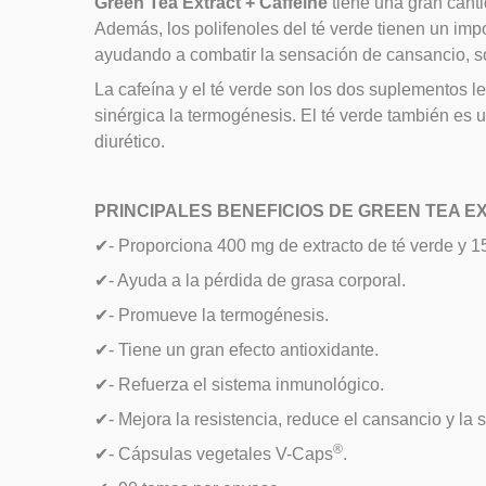
Green Tea Extract + Caffeine
tiene una gran cant
Además, los polifenoles del té verde tienen un impo
ayudando a combatir la sensación de cansancio, so
La cafeína y el té verde son los dos suplementos l
sinérgica la termogénesis. El té verde también es u
diurético.
PRINCIPALES BENEFICIOS DE GREEN TEA E
✔
- Proporciona 400 mg de extracto de té verde y 1
✔
- Ayuda a la pérdida de grasa corporal.
✔
- Promueve la termogénesis.
✔
- Tiene un gran efecto antioxidante.
✔
- Refuerza el sistema inmunológico.
✔
- Mejora la resistencia, reduce el cansancio y la 
®
✔
- Cápsulas vegetales V-Caps
.