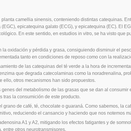
a planta camellia sinensis, conteniendo distintas catequinas. En
 (EGC), epicatequina galato (ECG), y epicatequina (EC). El EG
ógico. En este sentido, en estudios in vitro, se ha visto que pu
la oxidación y pérdida y grasa, consiguiendo disminuir el peso 
mentada tanto en condiciones de reposo como con la realización
iento de las catequinas del té verde a la hora de incrementar l
na enzima que degrada catecolaminas como la noradrenalina, pro
de ello, otros mecanismos han sido propuestos.
os genes del metabolismo de las grasas que se dan al consumir 
 tras la consumición de este producto.
l grano de café, té, chocolate o guaraná. Como sabemos, la caf
nitivo, reduciendo el cansancio y haciendo que nos notemos más
denosina A1 y A2, mitigando los efectos fatigantes y de somnol
, entre otros neurotransmisores.