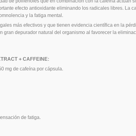
idad de polifenoles que en combinación con la cafeína actúan s
rtante efecto antioxidante eliminando los radicales libres. La c
mnolencia y la fatiga mental.
egales más efectivos y que tienen evidencia científica en la pé
n gran depurador natural del organismo al favorecer la eliminac
XTRACT + CAFFEINE:
50 mg de cafeína por cápsula.
sensación de fatiga.