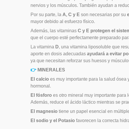
nervios y los músculos. También ayudan a reducir
Por su parte, la
A, C y E
son necesarias por su
mayor debido al esfuerzo físico.
Además, las vitaminas
C y E protegen el siste
que el cuerpo esté perfectamente preparado para
La vitamina
D
, una vitamina liposoluble que res
aporte en dosis adecuadas
ayudará a evitar po
ya que necesitan reforzar sus huesos y músculo
👉
MINERALES
El calcio
es muy importante para la salud ósea y
hormonal.
El fósforo
es otro mineral muy importante para l
Además, reduce el ácido láctico mientras se prac
El magnesio
tiene un papel esencial en múltipl
El sodio y el Potasio
favorecen la correcta hidra