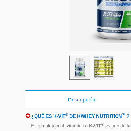
Descripción
✪
®
™
¿QUÉ ES K-VIT
DE KWHEY NUTRITION
?
®
El complejo multivitamínico
K-VIT
es uno de l