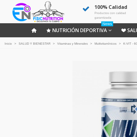
100% Calidad
Productos con calidad
garantizada
News
NUTRICIÓN DEPORTIVA
SAL
Inicio
>
SALUD Y BIENESTAR
>
Vitaminas y Minerales
>
Multivitamínicos
>
K-VIT - 