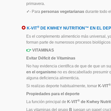
primavera.
✓
- Para
personas vegetarianas
durante todo e
✪
®
K-VIT
DE KWHEY NUTRITION™ EN EL DE
Es el complemento alimenticio más universal, ya
forman parte de numerosos procesos biológicos y
👉
VITAMINAS
Evitar Déficit de Vitaminas
No hay evidencia científica de que de que un 
en el organismo
no es descabellado presumir q
alguna deficiencia alimenticia.
®
Si realizas deporte habitualmente, tomar
K-VIT
Propiedades para el deporte
®
La función principal de
K-VIT
de Kwhey Nutrit
Las vitaminas del grupo
B
juegan un papel cruci