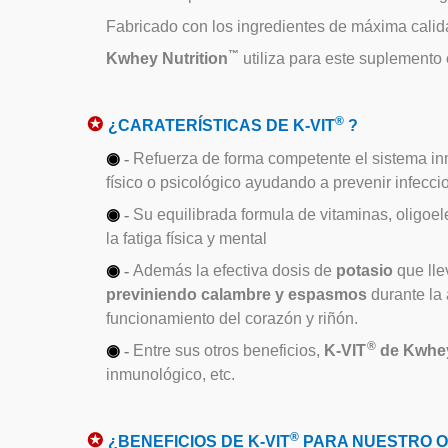
Fabricado con los ingredientes de máxima calida
™
Kwhey Nutrition
utiliza para este suplemento
✪
®
¿CARATERÍSTICAS DE K-VIT
?
◉
-
Refuerza de forma competente el sistema inmu
físico o psicológico ayudando a prevenir infeccio
◉
-
Su equilibrada formula de vitaminas, oligoel
la fatiga física y mental
◉
-
Además la efectiva dosis de
potasio
que lle
previniendo calambre y espasmos
durante la 
funcionamiento del corazón y riñón.
®
◉
-
Entre sus otros beneficios,
K-VIT
de Kwhey
inmunológico, etc.
✪
®
¿BENEFICIOS DE K-VIT
PARA NUESTRO 