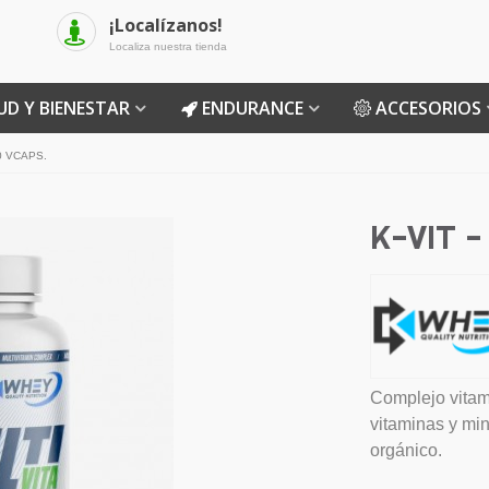
¡Localízanos!
Localiza nuestra tienda
UD Y BIENESTAR
ENDURANCE
ACCESORIOS
60 VCAPS.
K-VIT -
Complejo vitamí
vitaminas y mi
orgánico.