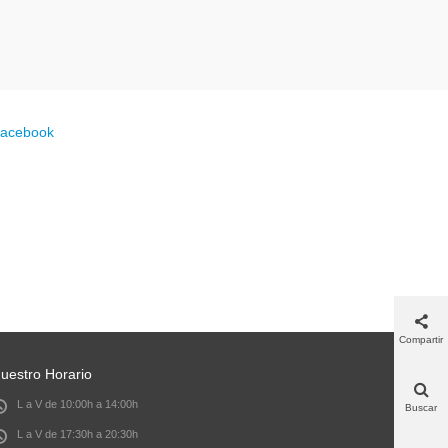
acebook
Compartir
uestro Horario
L a V de 10:00h a 14:00h
Buscar
L a V de 17:30h a 20:30h