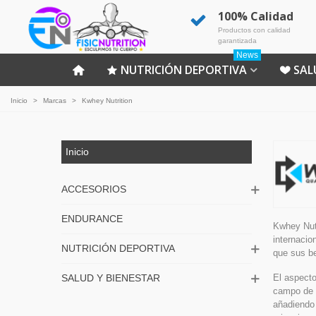
100% Calidad
Productos con calidad
garantizada
News
NUTRICIÓN DEPORTIVA
SAL
Inicio
>
Marcas
>
Kwhey Nutrition
Inicio
ACCESORIOS
ENDURANCE
Kwhey Nutr
internacio
NUTRICIÓN DEPORTIVA
que sus b
El aspecto
SALUD Y BIENESTAR
campo de 
añadiendo 