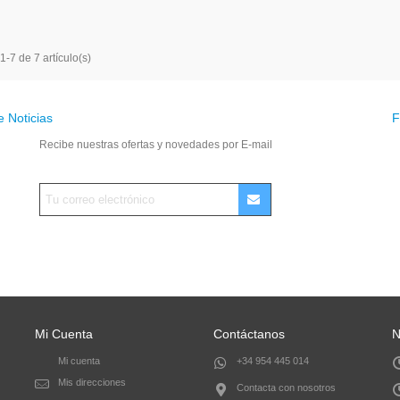
-7 de 7 artículo(s)
e Noticias
F
Recibe nuestras ofertas y novedades por E-mail
Mi Cuenta
Contáctanos
N
Mi cuenta
+34 954 445 014
Mis direcciones
Contacta con nosotros