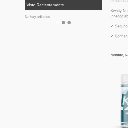
minuciosam
Visto Recientemente
Kwhey Nutr
innegociab
No hay artículos
✓
Segurida
✓
Confian
Nombre, A 