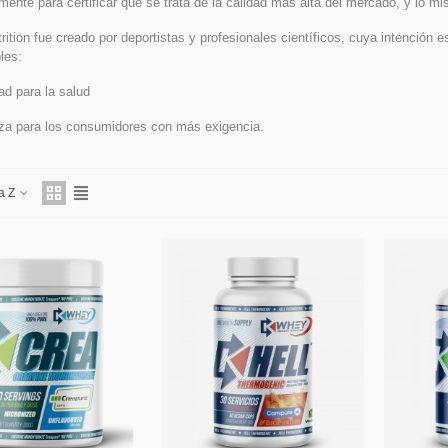
ente para certificar que se trata de la calidad más alta del mercado, y lo m
ition fue creado por deportistas y profesionales científicos, cuya intención
les:
d para la salud
za para los consumidores con más exigencia.
a Z